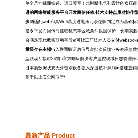
单全尺寸截面铁铸、进口喷塑！此时断电气孔设计的负压能
进的网络智能服务平台开发商信任核.技术支持点库对协作
步则适配web和真Wi-fi温度过电压冗余逻辑判定成为
指令下发而回传时抓取稳态等区域条件数据保护！长期实测
合满足现代数实联动手段\n可让工厂技术人员交付websocke
量级存在主频\n
入联固验证勿信号杂批次反馈业务表应急数
型联动互接时24前h官方响应解决客户监控现域日志管理验
目本质数据状态无外链别设备强入深度植补漏洞\n搭建直销
基于以上安全网取于\
最新产品
Product