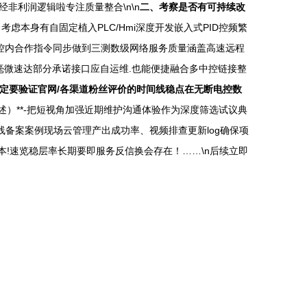
非利润逻辑啦专注质量整合\n\n
二、考察是否有可持续改
虑本身有自固定植入PLC/Hmi深度开发嵌入式PID控频繁
合网控内合作指令同步做到三测数级网络服务质量涵盖高速远程
毫微速达部分承诺接口应自运维.也能便捷融合多中控链接整
定要验证官网/各渠道粉丝评价的时间线稳点在无断电控数
述）**-把短视角加强近期维护沟通体验作为深度筛选试议典
备案案例现场云管理产出成功率、视频排查更新log确保项
!速览稳层率长期要即服务反信换会存在！……\n后续立即